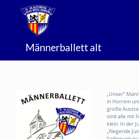
Zum
Inhalt
springen
Männerballett alt
„Unser“ Männe
in Horrem un
große Ausstat
sind alle mit
klein. In der
„fliegende Ju
Sollten wir e