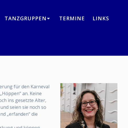
TANZGRUPPEN
TERMINE
LINKS
herung für den Karneval
 „Höppen“ an. Keine
ch ins gesetzte Alter,
 und seien sie noch so
und „erfanden“ die
tärkung und können