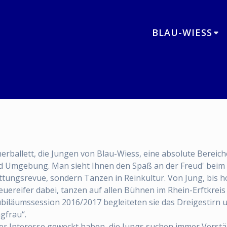
BLAU-WIESS
rballett, die Jungen von Blau-Wiess, eine absolute Bereic
d Umgebung. Man sieht Ihnen den Spaß an der Freud' beim
tungsrevue, sondern Tanzen in Reinkultur. Von Jung, bis ho
 Feuereifer dabei, tanzen auf allen Bühnen im Rhein-Erftkreis
 Jubiläumssession 2016/2017 begleiteten sie das Dreigestirn 
ngfrau“.
uer Interesse geweckt haben, die Jungs suchen immer Vers