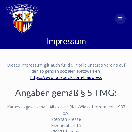
Zum
Inhalt
springen
Impressum
Dieses Impressum gilt auch für die Profile unseres Vereins auf
den folgenden sozialen Netzwerken:
https://www.facebook.com/blauwiess
Angaben gemäß § 5 TMG:
Karnevalsgesellschaft Altstädter Blau-Wiess Horrem von 1937
e.V.
Stephan Kresse
Filzengraben 15
50171 Kerpen