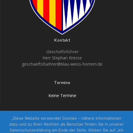
Kontakt
Geschäftsführer
Herr Stephan Kresse
geschaeftsfuehrer@blau-wiess-horrem.de
Termine
Keine Termine
„Diese Website verwendet Cookies – nähere Informationen
KG Altstädter Blau-Wiess
dazu und zu Ihren Rechten als Benutzer finden Sie in unserer
Datenschutzerklärung am Ende der Seite. Klicken Sie auf „Ich